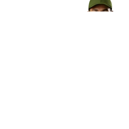
s a todo
 paga tu envió y mándanos
a tu domicilio.
l